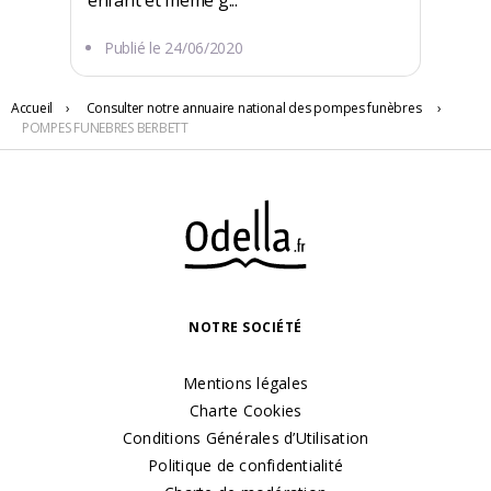
enfant et même g...
Publié le
24/06/2020
Accueil
›
Consulter notre annuaire national des pompes funèbres
›
25 RUE DE BELFORT
POMPES FUNEBRES BERBETT
68210 Dannemarie
NOTRE SOCIÉTÉ
Mentions légales
Charte Cookies
Conditions Générales d’Utilisation
Politique de confidentialité