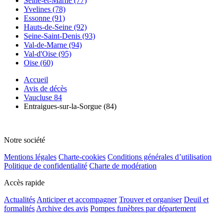
Seine-et-Marne (77)
Yvelines (78)
Essonne (91)
Hauts-de-Seine (92)
Seine-Saint-Denis (93)
Val-de-Marne (94)
Val-d'Oise (95)
Oise (60)
Accueil
Avis de décès
Vaucluse 84
Entraigues-sur-la-Sorgue (84)
Notre société
Mentions légales
Charte-cookies
Conditions générales d’utilisation
Politique de confidentialité
Charte de modération
Accès rapide
Actualités
Anticiper et accompagner
Trouver et organiser
Deuil et
formalités
Archive des avis
Pompes funèbres par département