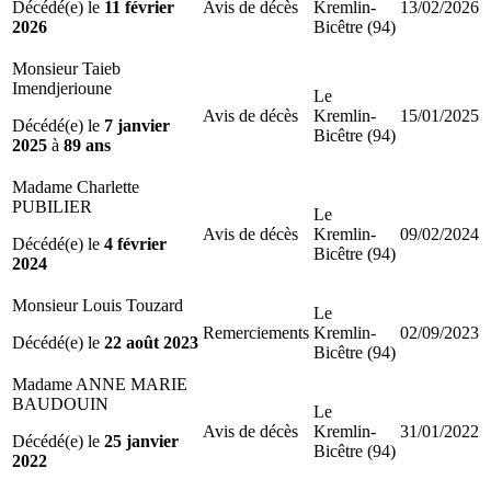
Décédé(e) le
11 février
Avis de décès
Kremlin-
13/02/2026
2026
Bicêtre (94)
Monsieur Taieb
Imendjerioune
Le
Avis de décès
Kremlin-
15/01/2025
Décédé(e) le
7 janvier
Bicêtre (94)
2025
à
89 ans
Madame Charlette
PUBILIER
Le
Avis de décès
Kremlin-
09/02/2024
Décédé(e) le
4 février
Bicêtre (94)
2024
Monsieur Louis Touzard
Le
Remerciements
Kremlin-
02/09/2023
Décédé(e) le
22 août 2023
Bicêtre (94)
Madame ANNE MARIE
BAUDOUIN
Le
Avis de décès
Kremlin-
31/01/2022
Décédé(e) le
25 janvier
Bicêtre (94)
2022