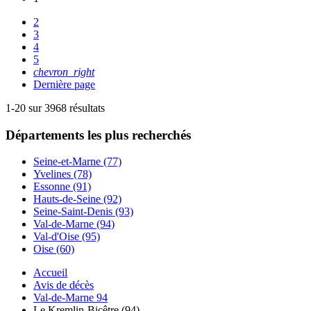
2
3
4
5
chevron_right
Dernière page
1-20 sur 3968 résultats
Départements
les plus recherchés
Seine-et-Marne (77)
Yvelines (78)
Essonne (91)
Hauts-de-Seine (92)
Seine-Saint-Denis (93)
Val-de-Marne (94)
Val-d'Oise (95)
Oise (60)
Accueil
Avis de décès
Val-de-Marne 94
Le Kremlin-Bicêtre (94)