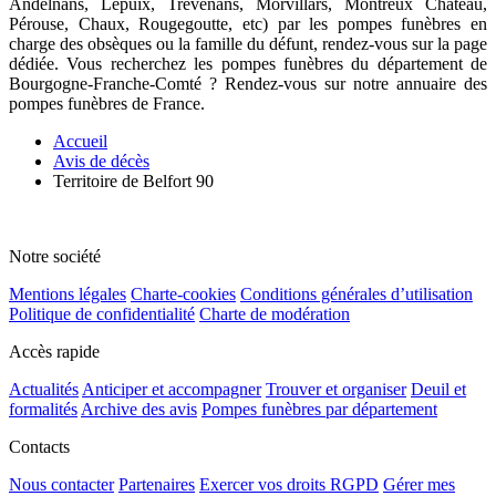
Andelnans, Lepuix, Trévenans, Morvillars, Montreux Château,
Pérouse, Chaux, Rougegoutte
, etc) par les pompes funèbres en
charge des obsèques ou la famille du défunt, rendez-vous sur la page
dédiée. Vous recherchez les pompes funèbres du département de
Bourgogne-Franche-Comté ? Rendez-vous sur notre annuaire des
pompes funèbres de France.
Accueil
Avis de décès
Territoire de Belfort 90
Notre société
Mentions légales
Charte-cookies
Conditions générales d’utilisation
Politique de confidentialité
Charte de modération
Accès rapide
Actualités
Anticiper et accompagner
Trouver et organiser
Deuil et
formalités
Archive des avis
Pompes funèbres par département
Contacts
Nous contacter
Partenaires
Exercer vos droits RGPD
Gérer mes