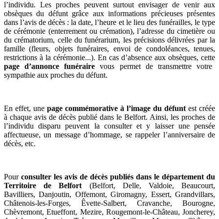
l’individu. Les proches peuvent surtout envisager de venir aux
obsèques du défunt grâce aux informations précieuses présentes
dans l’avis de décès : la date, l’heure et le lieu des funérailles, le type
de cérémonie (enterrement ou crémation), l’adresse du cimetière ou
du crématorium, celle du funérarium, les précisions délivrées par la
famille (fleurs, objets funéraires, envoi de condoléances, tenues,
restrictions à la cérémonie...). En cas d’absence aux obsèques, cette
page d’annonce funéraire
vous permet de transmettre votre
sympathie aux proches du défunt.
En effet, une
page commémorative à l’image du défunt
est créée
à chaque avis de décès publié dans le Belfort. Ainsi, les proches de
l’individu disparu peuvent la consulter et y laisser une pensée
affectueuse, un message d’hommage, se rappeler l’anniversaire de
décès, etc.
Pour
consulter les avis de décès publiés dans le département du
Territoire de Belfort
(
Belfort, Delle, Valdoie, Beaucourt,
Bavilliers, Danjoutin, Offemont, Giromagny, Essert, Grandvillars,
Châtenois-les-Forges, Êvette-Salbert, Cravanche, Bourogne,
Chèvremont, Etueffont, Mezire, Rougemont-le-Château, Joncherey,