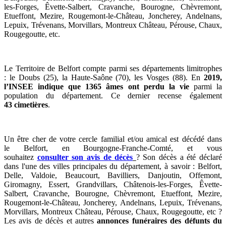
les-Forges, Êvette-Salbert, Cravanche, Bourogne, Chèvremont,
Etueffont, Mezire, Rougemont-le-Château, Joncherey, Andelnans,
Lepuix, Trévenans, Morvillars, Montreux Château, Pérouse, Chaux,
Rougegoutte
, etc.
Le Territoire de Belfort compte parmi ses départements limitrophes
: le
Doubs (25), la Haute-Saône (70), les Vosges (88)
. En
2019,
l’INSEE indique que
1365
âmes ont perdu la vie
parmi la
population du département. Ce dernier recense également
43 cimetières
.
Un être cher de votre cercle familial et/ou amical est décédé dans
le Belfort, en Bourgogne-Franche-Comté, et vous
souhaitez
consulter son avis de décès
? Son décès a été déclaré
dans l'une des villes principales du département, à savoir : Belfort,
Delle, Valdoie, Beaucourt, Bavilliers, Danjoutin, Offemont,
Giromagny, Essert, Grandvillars, Châtenois-les-Forges, Êvette-
Salbert, Cravanche, Bourogne, Chèvremont, Etueffont, Mezire,
Rougemont-le-Château, Joncherey, Andelnans, Lepuix, Trévenans,
Morvillars, Montreux Château, Pérouse, Chaux, Rougegoutte, etc ?
Les avis de décès et autres
annonces funéraires des défunts du