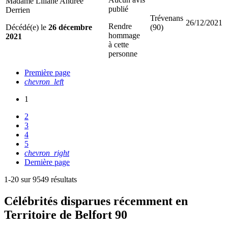
Madame Liliane Andree
publié
Derrien
Trévenans
26/12/2021
Rendre
Décédé(e) le
26 décembre
(90)
hommage
2021
à cette
personne
Première page
chevron_left
1
2
3
4
5
chevron_right
Dernière page
1-20 sur 9549 résultats
Célébrités
disparues récemment en
Territoire de Belfort 90