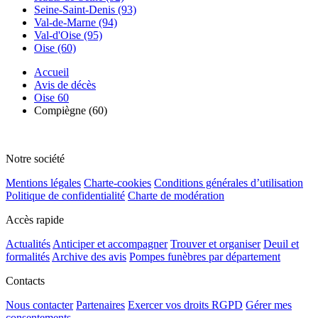
Seine-Saint-Denis (93)
Val-de-Marne (94)
Val-d'Oise (95)
Oise (60)
Accueil
Avis de décès
Oise 60
Compiègne (60)
Notre société
Mentions légales
Charte-cookies
Conditions générales d’utilisation
Politique de confidentialité
Charte de modération
Accès rapide
Actualités
Anticiper et accompagner
Trouver et organiser
Deuil et
formalités
Archive des avis
Pompes funèbres par département
Contacts
Nous contacter
Partenaires
Exercer vos droits RGPD
Gérer mes
consentements