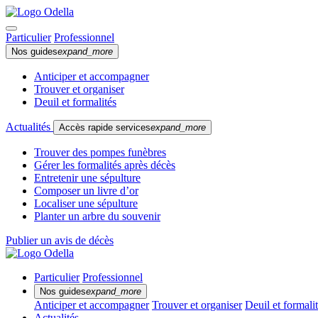
Particulier
Professionnel
Nos guides
expand_more
Anticiper et accompagner
Trouver et organiser
Deuil et formalités
Actualités
Accès rapide services
expand_more
Trouver des pompes funèbres
Gérer les formalités après décès
Entretenir une sépulture
Composer un livre d’or
Localiser une sépulture
Planter un arbre du souvenir
Publier un avis de décès
Particulier
Professionnel
Nos guides
expand_more
Anticiper et accompagner
Trouver et organiser
Deuil et formali
Actualités