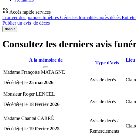
Accès rapide services
Trouver des pompes funèbres
Gérer les formalités après décès
Entrete
Publier un avis
de décès
menu
Consultez les derniers avis funér
A la mémoire de
Lieu
Type d’avis
Madame Françoise MATAGNE
Avis de décès
Clair
Décédé(e) le
25 mai 2026
Monsieur Roger LENCEL
Avis de décès
Clair
Décédé(e) le
18 février 2026
Madame Chantal CARRÉ
Avis de décès /
Clair
Décédé(e) le
19 février 2025
Remerciements