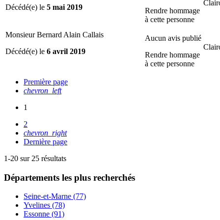
Clair
Décédé(e) le
5 mai 2019
Rendre hommage
à cette personne
Monsieur Bernard Alain Callais
Aucun avis publié
Clair
Décédé(e) le
6 avril 2019
Rendre hommage
à cette personne
Première page
chevron_left
1
2
chevron_right
Dernière page
1-20 sur 25 résultats
Départements
les plus recherchés
Seine-et-Marne (77)
Yvelines (78)
Essonne (91)