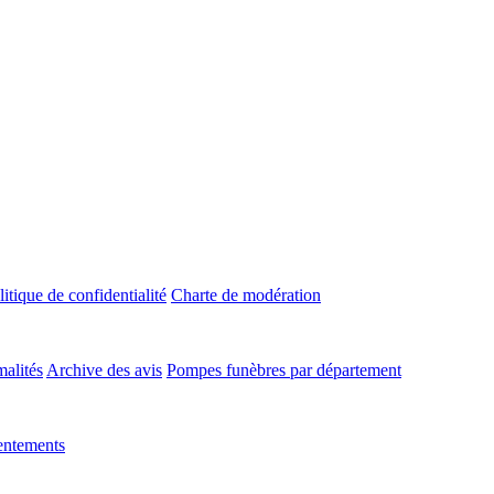
litique de confidentialité
Charte de modération
malités
Archive des avis
Pompes funèbres par département
entements