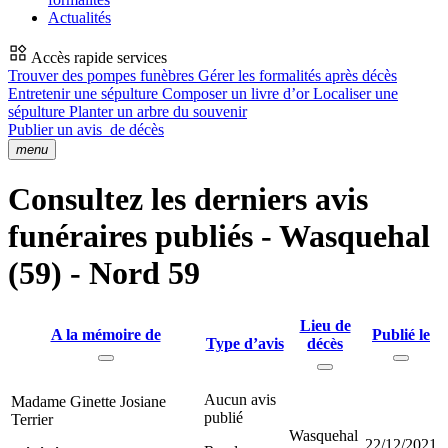
Actualités
Accès rapide services
Trouver des pompes funèbres
Gérer les formalités après décès
Entretenir une sépulture
Composer un livre d’or
Localiser une
sépulture
Planter un arbre du souvenir
Publier un avis
de décès
menu
Consultez les derniers avis
funéraires publiés - Wasquehal
(59) - Nord 59
Lieu de
A la mémoire de
Publié le
Type d’avis
décès
Aucun avis
Madame Ginette Josiane
publié
Terrier
Wasquehal
22/12/2021