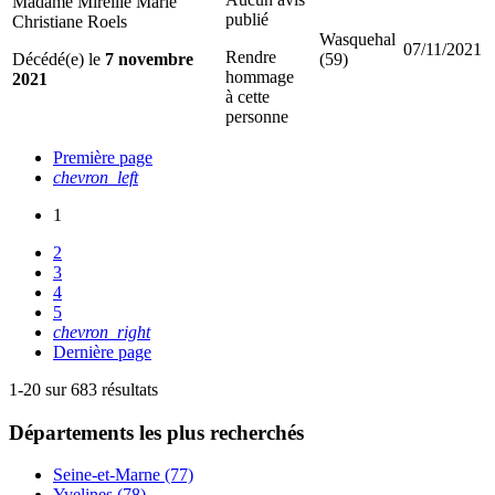
Madame Mireille Marie
publié
Christiane Roels
Wasquehal
07/11/2021
Rendre
Décédé(e) le
7 novembre
(59)
hommage
2021
à cette
personne
Première page
chevron_left
1
2
3
4
5
chevron_right
Dernière page
1-20 sur 683 résultats
Départements
les plus recherchés
Seine-et-Marne (77)
Yvelines (78)