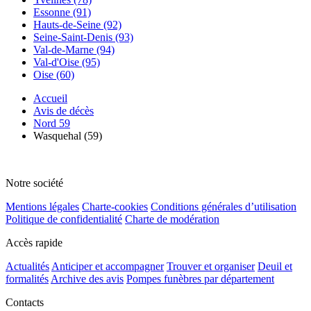
Essonne (91)
Hauts-de-Seine (92)
Seine-Saint-Denis (93)
Val-de-Marne (94)
Val-d'Oise (95)
Oise (60)
Accueil
Avis de décès
Nord 59
Wasquehal (59)
Notre société
Mentions légales
Charte-cookies
Conditions générales d’utilisation
Politique de confidentialité
Charte de modération
Accès rapide
Actualités
Anticiper et accompagner
Trouver et organiser
Deuil et
formalités
Archive des avis
Pompes funèbres par département
Contacts