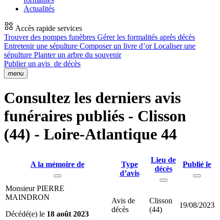
Actualités
Accès rapide services
Trouver des pompes funèbres
Gérer les formalités après décès
Entretenir une sépulture
Composer un livre d’or
Localiser une
sépulture
Planter un arbre du souvenir
Publier un avis
de décès
menu
Consultez les derniers avis
funéraires publiés - Clisson
(44) - Loire-Atlantique 44
Lieu de
A la mémoire de
Type
Publié le
décès
d’avis
Monsieur PIERRE
MAINDRON
Avis de
Clisson
19/08/2023
décès
(44)
Décédé(e) le
18 août 2023