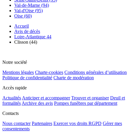
Val-de-Marne (94)
Val-d'Oise (95)
Oise (60)
Accueil
Avis de décès
Loire-Atlantique 44
Clisson (44)
Notre société
Mentions légales
Charte-cookies
Conditions générales d’utilisation
Politique de confidentialité
Charte de modération
Accès rapide
Actualités
Anticiper et accompagner
Trouver et organiser
Deuil et
formalités
Archive des avis
Pompes funèbres par département
Contacts
Nous contacter
Partenaires
Exercer vos droits RGPD
Gérer mes
consentements