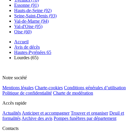
Essonne (91)
Hauts-de-Seine (92)
Seine-Saint-Denis (93)
Val-de-Marne (94)
Val-d'Oise (95)
Oise (60)
Accueil
Avis de décès
Hautes-Pyrénées 65
Lourdes (65)
Notre société
Mentions légales
Charte-cookies
Conditions générales d’utilisation
Politique de confidentialité
Charte de modération
Accès rapide
Actualités
Anticiper et accompagner
Trouver et organiser
Deuil et
formalités
Archive des avis
Pompes funèbres par département
Contacts