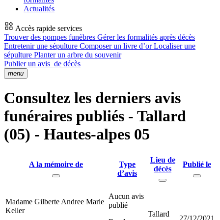
Actualités
Accès rapide services
Trouver des pompes funèbres
Gérer les formalités après décès
Entretenir une sépulture
Composer un livre d’or
Localiser une
sépulture
Planter un arbre du souvenir
Publier un avis
de décès
menu
Consultez les derniers avis
funéraires publiés - Tallard
(05) - Hautes-alpes 05
Lieu de
A la mémoire de
Type
Publié le
décès
d’avis
Aucun avis
Madame Gilberte Andree Marie
publié
Keller
Tallard
27/12/2021