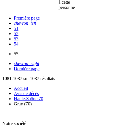
à cette
personne
Première page
chevron_left
51
52
53
54
55
chevron_right
Dernière page
1081-1087 sur 1087 résultats
Accueil
Avis de décès
Haute-Saône 70
Gray (70)
Notre société