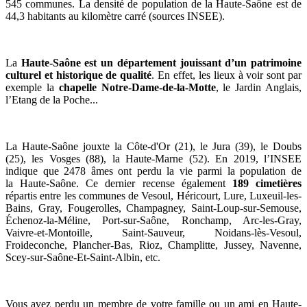
545 communes. La densité de population de la Haute-Saône est de
44,3 habitants au kilomètre carré (sources INSEE).
La
Haute-Saône est un département jouissant d’un patrimoine
culturel et historique de qualité
. En effet, les lieux à voir sont par
exemple la
c
hapelle Notre-Dame-de-la-Motte
, le Jardin Anglais,
l’Etang de la Poche...
La Haute-Saône jouxte la Côte-d'Or (21), le Jura (39), le Doubs
(25), les Vosges (88), la Haute-Marne (52)
. En 2019, l’INSEE
indique que
2478
âmes ont perdu la vie parmi la population de
la Haute-Saône. Ce dernier recense également
189 cimetières
répartis entre les communes de Vesoul, Héricourt, Lure, Luxeuil-les-
Bains, Gray, Fougerolles, Champagney, Saint-Loup-sur-Semouse,
Échenoz-la-Méline, Port-sur-Saône, Ronchamp, Arc-les-Gray,
Vaivre-et-Montoille, Saint-Sauveur, Noidans-lès-Vesoul,
Froideconche, Plancher-Bas, Rioz, Champlitte, Jussey, Navenne,
Scey-sur-Saône-Et-Saint-Albin, etc.
Vous avez perdu un membre de votre famille ou un ami en Haute-