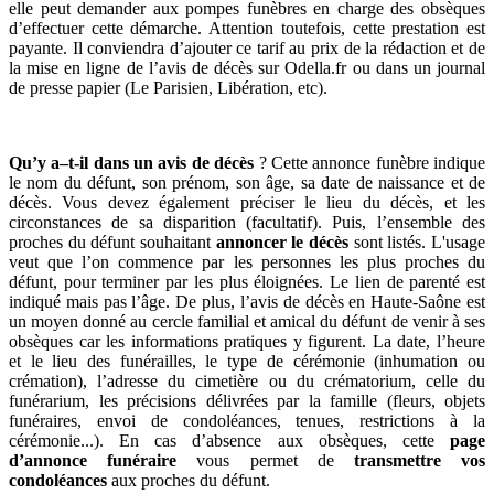
elle peut demander aux pompes funèbres en charge des obsèques
d’effectuer cette démarche. Attention toutefois, cette prestation est
payante. Il conviendra d’ajouter ce tarif au prix de la rédaction et de
la mise en ligne de l’avis de décès sur Odella.fr ou dans un journal
de presse papier (Le Parisien, Libération, etc).
Qu’y a–t-il dans un avis de décès
? Cette annonce funèbre indique
le nom du défunt, son prénom, son âge, sa date de naissance et de
décès. Vous devez également préciser le lieu du décès, et les
circonstances de sa disparition (facultatif). Puis, l’ensemble des
proches du défunt souhaitant
annoncer le décès
sont listés. L'usage
veut que l’on commence par les personnes les plus proches du
défunt, pour terminer par les plus éloignées. Le lien de parenté est
indiqué mais pas l’âge. De plus, l’avis de décès en Haute-Saône est
un moyen donné au cercle familial et amical du défunt de venir à ses
obsèques car les informations pratiques y figurent. La date, l’heure
et le lieu des funérailles, le type de cérémonie (inhumation ou
crémation), l’adresse du cimetière ou du crématorium, celle du
funérarium, les précisions délivrées par la famille (fleurs, objets
funéraires, envoi de condoléances, tenues, restrictions à la
cérémonie...). En cas d’absence aux obsèques, cette
page
d’annonce funéraire
vous permet de
transmettre vos
condoléances
aux proches du défunt.