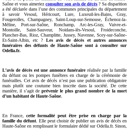
Saône et vous aimeriez
consulter son avis de décès
? Sa disparition
a été déclarée dans l’une des communes principales du département
à savoir Vesoul, Héricourt, Lure, Luxeuil-les-Bains, Gray,
Fougerolles, Champagney, Saint-Loup-sur-Semouse, Échenoz-la-
Méline, Port-sur-Saône, Ronchamp, Arc-les-Gray, Vaivre-et-
Montoille, Saint-Sauveur, Noidans-lès-Vesoul, Froideconche,
Plancher-Bas, Rioz, Champlitte, Jussey, Navenne, Scey-sur-Saône-
Et-Saint-Albin, etc ?
Les avis de décès et autres annonces
funéraires des défunts de Haute-Saône sont à consulter sur
Odella.fr.
L’avis de décès est une annonce funéraire
réalisée par la famille
du défunt ou les pompes funèbres en charge de la cérémonie de
funérailles. Cet avis de décès n’est pas une publication obligatoire
mais plutôt une coutume bien inscrite dans la société. De cette
manière, il s’agit de
prévenir le plus grand nombre de la mort
d’un habitant de Haute-Saône
.
En France,
cette formalité peut être prise en charge par la
famille du défunt
. Elle peut choisir de publier un avis de décès en
Haute-Saône en remplissant le formulaire dédié sur Odella.fr. Sinon,