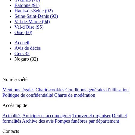
Essonne (91)
Hauts-de-Seine (92)
Seine-Saint-Denis (93)
Val-de-Marne (94)
Val-d'Oise (95)
Oise (60)
Accueil
Avis de décès
Gers 32
Nogaro (32)
Notre société
Mentions légales
Charte-cookies
Conditions générales d’utilisation
Politique de confidentialité
Charte de modération
Accès rapide
Actualités
Anticiper et accompagner
Trouver et organiser
Deuil et
formalités
Archive des avis
Pompes funèbres par département
Contacts