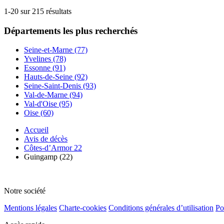
1-20 sur 215 résultats
Départements
les plus recherchés
Seine-et-Marne (77)
Yvelines (78)
Essonne (91)
Hauts-de-Seine (92)
Seine-Saint-Denis (93)
Val-de-Marne (94)
Val-d'Oise (95)
Oise (60)
Accueil
Avis de décès
Côtes-d’Armor 22
Guingamp (22)
Notre société
Mentions légales
Charte-cookies
Conditions générales d’utilisation
Po