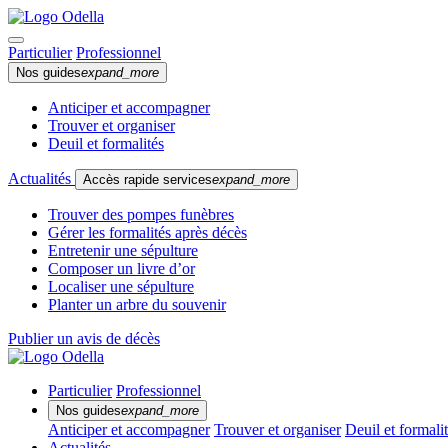
Particulier
Professionnel
Nos guides
expand_more
Anticiper et accompagner
Trouver et organiser
Deuil et formalités
Actualités
Accès rapide services
expand_more
Trouver des pompes funèbres
Gérer les formalités après décès
Entretenir une sépulture
Composer un livre d’or
Localiser une sépulture
Planter un arbre du souvenir
Publier un avis de décès
Particulier
Professionnel
Nos guides
expand_more
Anticiper et accompagner
Trouver et organiser
Deuil et formali
Actualités