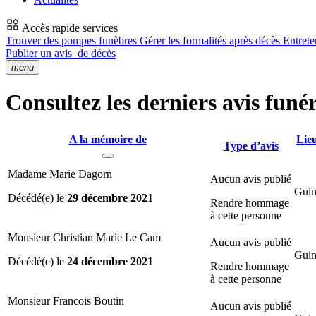
Accès rapide services
Trouver des pompes funèbres
Gérer les formalités après décès
Entrete
Publier un avis
de décès
menu
Consultez les derniers avis fun
A la mémoire de
Lieu
Type d’avis
Madame Marie Dagorn
Aucun avis publié
Guin
Décédé(e) le
29 décembre 2021
Rendre hommage
à cette personne
Monsieur Christian Marie Le Cam
Aucun avis publié
Guin
Décédé(e) le
24 décembre 2021
Rendre hommage
à cette personne
Monsieur Francois Boutin
Aucun avis publié