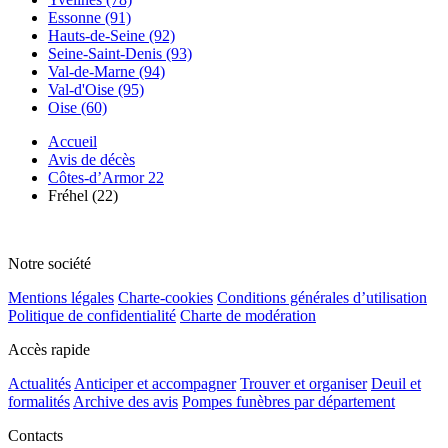
Essonne (91)
Hauts-de-Seine (92)
Seine-Saint-Denis (93)
Val-de-Marne (94)
Val-d'Oise (95)
Oise (60)
Accueil
Avis de décès
Côtes-d’Armor 22
Fréhel (22)
Notre société
Mentions légales
Charte-cookies
Conditions générales d’utilisation
Politique de confidentialité
Charte de modération
Accès rapide
Actualités
Anticiper et accompagner
Trouver et organiser
Deuil et
formalités
Archive des avis
Pompes funèbres par département
Contacts