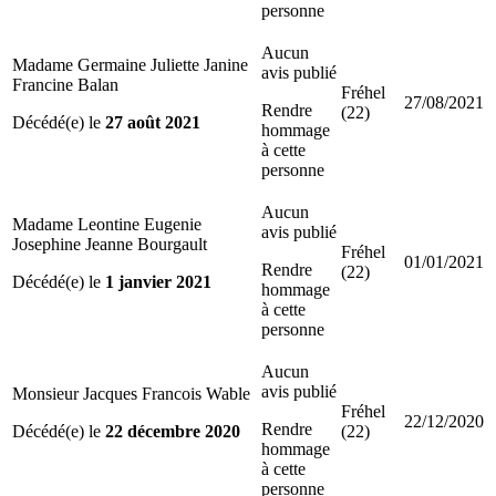
personne
Aucun
Madame Germaine Juliette Janine
avis publié
Francine Balan
Fréhel
27/08/2021
Rendre
(22)
Décédé(e) le
27 août 2021
hommage
à cette
personne
Aucun
Madame Leontine Eugenie
avis publié
Josephine Jeanne Bourgault
Fréhel
01/01/2021
Rendre
(22)
Décédé(e) le
1 janvier 2021
hommage
à cette
personne
Aucun
avis publié
Monsieur Jacques Francois Wable
Fréhel
22/12/2020
Rendre
Décédé(e) le
22 décembre 2020
(22)
hommage
à cette
personne