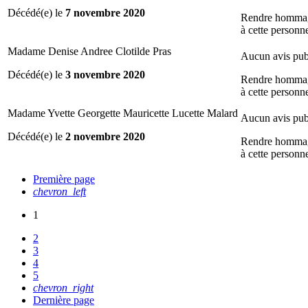
Décédé(e) le
7 novembre 2020
Rendre homma
à cette personn
Madame Denise Andree Clotilde Pras
Aucun avis pub
Décédé(e) le
3 novembre 2020
Rendre homma
à cette personn
Madame Yvette Georgette Mauricette Lucette Malard
Aucun avis pub
Décédé(e) le
2 novembre 2020
Rendre homma
à cette personn
Première page
chevron_left
1
2
3
4
5
chevron_right
Dernière page