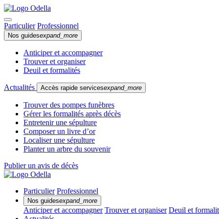
Particulier
Professionnel
Nos guides
expand_more
Anticiper et accompagner
Trouver et organiser
Deuil et formalités
Actualités
Accès rapide services
expand_more
Trouver des pompes funèbres
Gérer les formalités après décès
Entretenir une sépulture
Composer un livre d’or
Localiser une sépulture
Planter un arbre du souvenir
Publier un avis de décès
Particulier
Professionnel
Nos guides
expand_more
Anticiper et accompagner
Trouver et organiser
Deuil et formali
Actualités