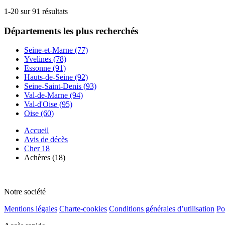
1-20 sur 91 résultats
Départements
les plus recherchés
Seine-et-Marne (77)
Yvelines (78)
Essonne (91)
Hauts-de-Seine (92)
Seine-Saint-Denis (93)
Val-de-Marne (94)
Val-d'Oise (95)
Oise (60)
Accueil
Avis de décès
Cher 18
Achères (18)
Notre société
Mentions légales
Charte-cookies
Conditions générales d’utilisation
Po