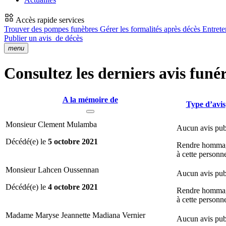
Accès rapide services
Trouver des pompes funèbres
Gérer les formalités après décès
Entrete
Publier un avis
de décès
menu
Consultez les derniers avis funér
A la mémoire de
Type d’avis
Monsieur Clement Mulamba
Aucun avis pub
Décédé(e) le
5 octobre 2021
Rendre homma
à cette personn
Monsieur Lahcen Oussennan
Aucun avis pub
Décédé(e) le
4 octobre 2021
Rendre homma
à cette personn
Madame Maryse Jeannette Madiana Vernier
Aucun avis pub