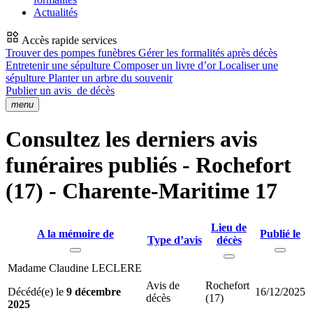
Actualités
Accès rapide services
Trouver des pompes funèbres
Gérer les formalités après décès
Entretenir une sépulture
Composer un livre d’or
Localiser une
sépulture
Planter un arbre du souvenir
Publier un avis
de décès
menu
Consultez les derniers avis
funéraires publiés - Rochefort
(17) - Charente-Maritime 17
Lieu de
A la mémoire de
Publié le
Type d’avis
décès
Madame Claudine LECLERE
Avis de
Rochefort
Décédé(e) le
9 décembre
16/12/2025
décès
(17)
2025