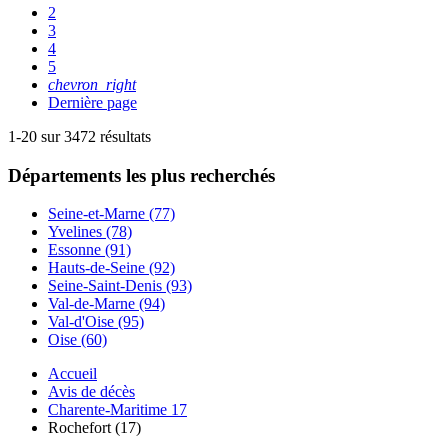
2
3
4
5
chevron_right
Dernière page
1-20 sur 3472 résultats
Départements
les plus recherchés
Seine-et-Marne (77)
Yvelines (78)
Essonne (91)
Hauts-de-Seine (92)
Seine-Saint-Denis (93)
Val-de-Marne (94)
Val-d'Oise (95)
Oise (60)
Accueil
Avis de décès
Charente-Maritime 17
Rochefort (17)