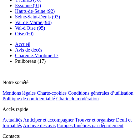
Essonne (91)
Hauts-de-Seine (92)
Seine-Saint-Denis (93)
Val-de-Marne (94)
Val-d'Oise (95)
Oise (60)
Accueil
Avis de décès
Charente-Maritime 17
Puilboreau (17)
Notre société
Mentions légales
Charte-cookies
Conditions générales d’utilisation
Politique de confidentialité
Charte de modération
Accès rapide
Actualités
Anticiper et accompagner
Trouver et organiser
Deuil et
formalités
Archive des avis
Pompes funèbres par département
Contacts