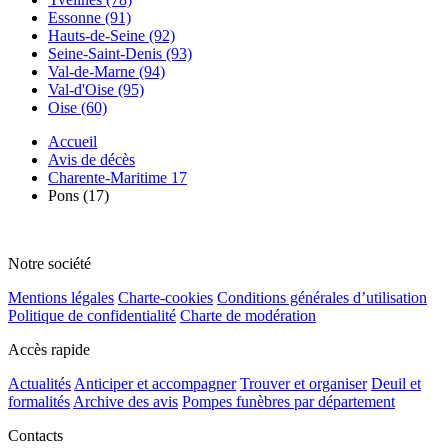
Essonne (91)
Hauts-de-Seine (92)
Seine-Saint-Denis (93)
Val-de-Marne (94)
Val-d'Oise (95)
Oise (60)
Accueil
Avis de décès
Charente-Maritime 17
Pons (17)
Notre société
Mentions légales
Charte-cookies
Conditions générales d’utilisation
Politique de confidentialité
Charte de modération
Accès rapide
Actualités
Anticiper et accompagner
Trouver et organiser
Deuil et
formalités
Archive des avis
Pompes funèbres par département
Contacts