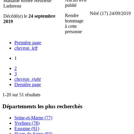
Madame Renee Henriette
publié
Ladureau
Néré (17)
24/09/2019
Rendre
Décédé(e) le
24 septembre
hommage
2019
à cette
personne
Première page
chevron_left
1
2
3
chevron_right
Dernière page
1-20 sur 51 résultats
Départements
les plus recherchés
Seine-et-Marne (77)
Yvelines (78)
Essonne (91)
Hauts-de-Seine (92)