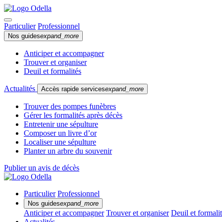
Particulier
Professionnel
Nos guides
expand_more
Anticiper et accompagner
Trouver et organiser
Deuil et formalités
Actualités
Accès rapide services
expand_more
Trouver des pompes funèbres
Gérer les formalités après décès
Entretenir une sépulture
Composer un livre d’or
Localiser une sépulture
Planter un arbre du souvenir
Publier un avis de décès
Particulier
Professionnel
Nos guides
expand_more
Anticiper et accompagner
Trouver et organiser
Deuil et formali
Actualités