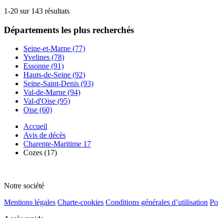
1-20 sur 143 résultats
Départements
les plus recherchés
Seine-et-Marne (77)
Yvelines (78)
Essonne (91)
Hauts-de-Seine (92)
Seine-Saint-Denis (93)
Val-de-Marne (94)
Val-d'Oise (95)
Oise (60)
Accueil
Avis de décès
Charente-Maritime 17
Cozes (17)
Notre société
Mentions légales
Charte-cookies
Conditions générales d’utilisation
Po