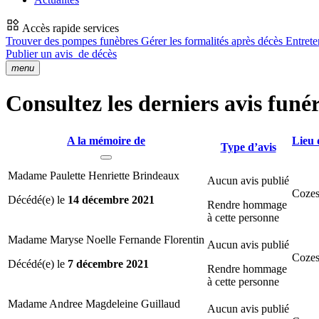
Accès rapide services
Trouver des pompes funèbres
Gérer les formalités après décès
Entrete
Publier un avis
de décès
menu
Consultez les derniers avis funé
A la mémoire de
Lieu 
Type d’avis
Madame Paulette Henriette Brindeaux
Aucun avis publié
Cozes
Décédé(e) le
14 décembre 2021
Rendre hommage
à cette personne
Madame Maryse Noelle Fernande Florentin
Aucun avis publié
Cozes
Décédé(e) le
7 décembre 2021
Rendre hommage
à cette personne
Madame Andree Magdeleine Guillaud
Aucun avis publié