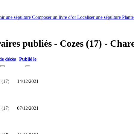
nir une sépulture
Composer un livre d’or
Localiser une sépulture
Plante
raires publiés - Cozes (17) - Cha
de décès
Publié le
 (17)
14/12/2021
 (17)
07/12/2021