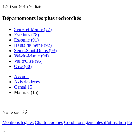
1-20 sur 691 résultats
Départements
les plus recherchés
Seine-et-Marne (77)
Yvelines (78)
Essonne (91)
Hauts-de-Seine (92)
Seine-Saint-Denis (93)
Val-de-Marne (94)
Val-d'Oise (95)
Oise (60)
Accueil
Avis de décès
Cantal 15
Mauriac (15)
Notre société
Mentions légales
Charte-cookies
Conditions générales d’utilisation
Po