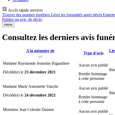
Accès rapide services
Trouver des pompes funèbres
Gérer les formalités après décès
Entrete
Publier un avis
de décès
menu
Consultez les derniers avis funé
A la mémoire de
Lie
Type d’avis
Madame Raymonde Jeannine Rigaudiere
Aucun avis publié
Mau
Décédé(e) le
25 décembre 2021
Rendre hommage
à cette personne
Madame Marie Antoinette Vauche
Aucun avis publié
Mau
Décédé(e) le
24 décembre 2021
Rendre hommage
à cette personne
Monsieur Jean Celestin Damon
Aucun avis publié