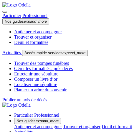
Particulier
Professionnel
Nos guides
expand_more
Anticiper et accompagner
Trouver et organiser
Deuil et formalités
Actualités
Accès rapide services
expand_more
Trouver des pompes funèbres
Gérer les formalités après décès
Entretenir une sépulture
Composer un livre d’or
Localiser une sépulture
Planter un arbre du souvenir
Publier un avis de décès
Particulier
Professionnel
Nos guides
expand_more
Anticiper et accompagner
Trouver et organiser
Deuil et formali
Actualités