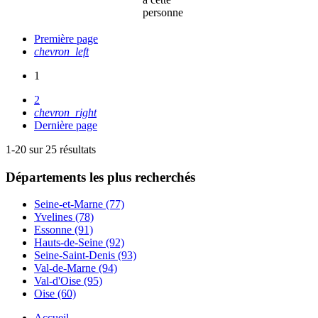
personne
Première page
chevron_left
1
2
chevron_right
Dernière page
1-20 sur 25 résultats
Départements
les plus recherchés
Seine-et-Marne (77)
Yvelines (78)
Essonne (91)
Hauts-de-Seine (92)
Seine-Saint-Denis (93)
Val-de-Marne (94)
Val-d'Oise (95)
Oise (60)
Accueil