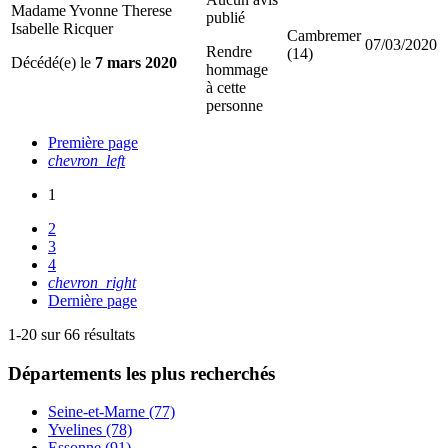
Madame Yvonne Therese
publié
Isabelle Ricquer
Cambremer
07/03/2020
Rendre
(14)
Décédé(e) le
7 mars 2020
hommage
à cette
personne
Première page
chevron_left
1
2
3
4
chevron_right
Dernière page
1-20 sur 66 résultats
Départements
les plus recherchés
Seine-et-Marne (77)
Yvelines (78)
Essonne (91)