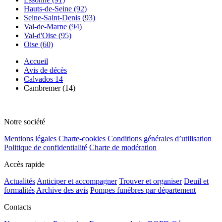
Hauts-de-Seine (92)
Seine-Saint-Denis (93)
Val-de-Marne (94)
Val-d'Oise (95)
Oise (60)
Accueil
Avis de décès
Calvados 14
Cambremer (14)
Notre société
Mentions légales
Charte-cookies
Conditions générales d’utilisation
Politique de confidentialité
Charte de modération
Accès rapide
Actualités
Anticiper et accompagner
Trouver et organiser
Deuil et
formalités
Archive des avis
Pompes funèbres par département
Contacts