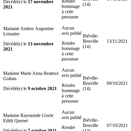
Rendre
Décédé(e) le
17 novembre
(14)
hommage
2021
à cette
personne
Aucun
Madame Andree Augustine
avis publié
Lemaitre
Biéville-
Beuville
13/11/2021
Rendre
Décédé(e) le
13 novembre
(14)
hommage
2021
à cette
personne
Aucun
Madame Marie Anna Beatrice
avis publié
Biéville-
Goltais
Beuville
09/10/2021
Rendre
Décédé(e) le
9 octobre 2021
(14)
hommage
à cette
personne
Aucun
Madame Raymonde Gisele
avis publié
Biéville-
Edith Quenet
Beuville
07/10/2021
Rendre
Décédé(e) le
7 octobre 2021
(14)