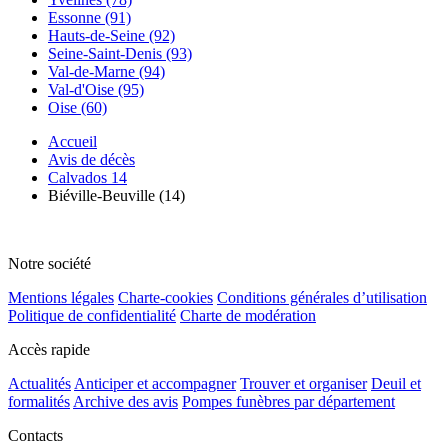
Essonne (91)
Hauts-de-Seine (92)
Seine-Saint-Denis (93)
Val-de-Marne (94)
Val-d'Oise (95)
Oise (60)
Accueil
Avis de décès
Calvados 14
Biéville-Beuville (14)
Notre société
Mentions légales
Charte-cookies
Conditions générales d’utilisation
Politique de confidentialité
Charte de modération
Accès rapide
Actualités
Anticiper et accompagner
Trouver et organiser
Deuil et
formalités
Archive des avis
Pompes funèbres par département
Contacts