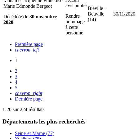
Madame Jacqueline Francoise
avis publié
Marie Edmonde Bergeot
Biéville-
Beuville
30/11/2020
Rendre
Décédé(e) le
30 novembre
(14)
hommage
2020
à cette
personne
Première page
chevron_left
1
2
3
4
5
chevron_right
Dernière page
1-20 sur 224 résultats
Départements
les plus recherchés
Seine-et-Marne (77)
Yvelines (78)