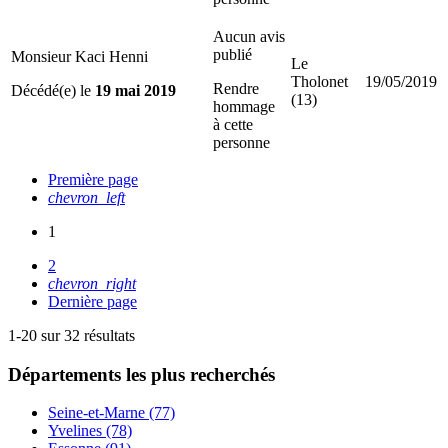
Aucun avis
publié
Monsieur Kaci Henni
Le
Tholonet
19/05/2019
Rendre
Décédé(e) le
19 mai 2019
(13)
hommage
à cette
personne
Première page
chevron_left
1
2
chevron_right
Dernière page
1-20 sur 32 résultats
Départements
les plus recherchés
Seine-et-Marne (77)
Yvelines (78)