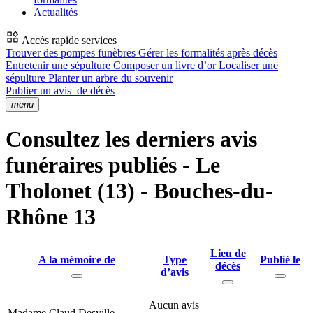
Actualités
Accès rapide services
Trouver des pompes funèbres
Gérer les formalités après décès
Entretenir une sépulture
Composer un livre d’or
Localiser une
sépulture
Planter un arbre du souvenir
Publier un avis
de décès
menu
Consultez les derniers avis
funéraires publiés - Le
Tholonet (13) - Bouches-du-
Rhône 13
Lieu de
A la mémoire de
Type
Publié le
décès
d’avis
Aucun avis
Madame Claud Desville