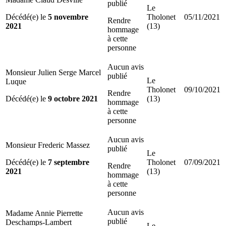
publié
Le
Décédé(e) le
5 novembre
Tholonet
05/11/2021
Rendre
2021
(13)
hommage
à cette
personne
Aucun avis
Monsieur Julien Serge Marcel
publié
Le
Luque
Tholonet
09/10/2021
Rendre
Décédé(e) le
9 octobre 2021
(13)
hommage
à cette
personne
Aucun avis
Monsieur Frederic Massez
publié
Le
Décédé(e) le
7 septembre
Tholonet
07/09/2021
Rendre
2021
(13)
hommage
à cette
personne
Aucun avis
Madame Annie Pierrette
publié
Deschamps-Lambert
Le