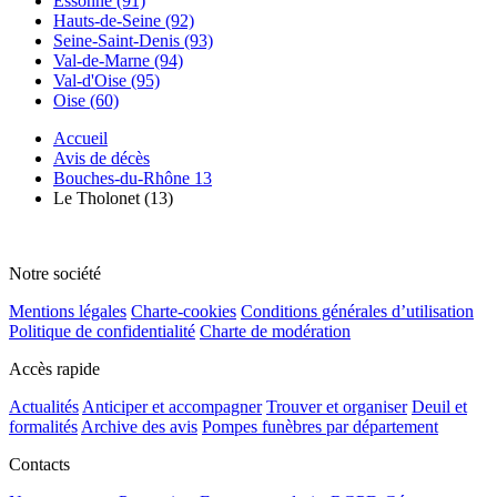
Essonne (91)
Hauts-de-Seine (92)
Seine-Saint-Denis (93)
Val-de-Marne (94)
Val-d'Oise (95)
Oise (60)
Accueil
Avis de décès
Bouches-du-Rhône 13
Le Tholonet (13)
Notre société
Mentions légales
Charte-cookies
Conditions générales d’utilisation
Politique de confidentialité
Charte de modération
Accès rapide
Actualités
Anticiper et accompagner
Trouver et organiser
Deuil et
formalités
Archive des avis
Pompes funèbres par département
Contacts