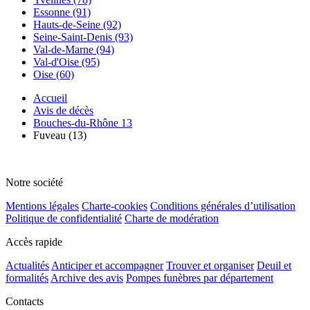
Essonne (91)
Hauts-de-Seine (92)
Seine-Saint-Denis (93)
Val-de-Marne (94)
Val-d'Oise (95)
Oise (60)
Accueil
Avis de décès
Bouches-du-Rhône 13
Fuveau (13)
Notre société
Mentions légales
Charte-cookies
Conditions générales d’utilisation
Politique de confidentialité
Charte de modération
Accès rapide
Actualités
Anticiper et accompagner
Trouver et organiser
Deuil et
formalités
Archive des avis
Pompes funèbres par département
Contacts