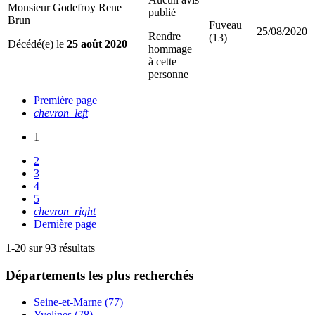
Monsieur Godefroy Rene
publié
Brun
Fuveau
25/08/2020
Rendre
(13)
Décédé(e) le
25 août 2020
hommage
à cette
personne
Première page
chevron_left
1
2
3
4
5
chevron_right
Dernière page
1-20 sur 93 résultats
Départements
les plus recherchés
Seine-et-Marne (77)
Yvelines (78)