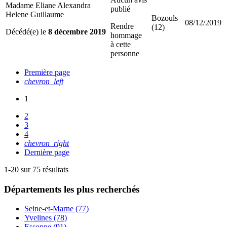
Madame Eliane Alexandra
publié
Helene Guillaume
Bozouls
08/12/2019
Rendre
(12)
Décédé(e) le
8 décembre 2019
hommage
à cette
personne
Première page
chevron_left
1
2
3
4
chevron_right
Dernière page
1-20 sur 75 résultats
Départements
les plus recherchés
Seine-et-Marne (77)
Yvelines (78)
Essonne (91)