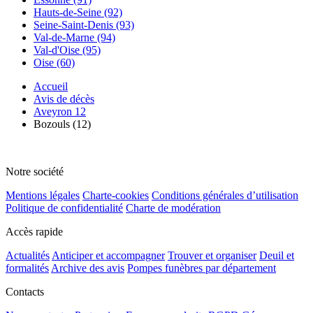
Hauts-de-Seine (92)
Seine-Saint-Denis (93)
Val-de-Marne (94)
Val-d'Oise (95)
Oise (60)
Accueil
Avis de décès
Aveyron 12
Bozouls (12)
Notre société
Mentions légales
Charte-cookies
Conditions générales d’utilisation
Politique de confidentialité
Charte de modération
Accès rapide
Actualités
Anticiper et accompagner
Trouver et organiser
Deuil et
formalités
Archive des avis
Pompes funèbres par département
Contacts