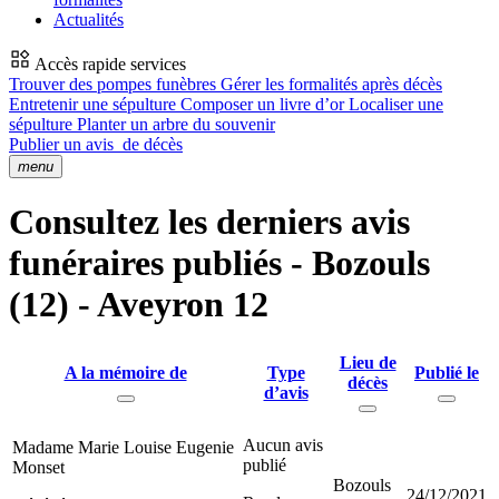
Actualités
Accès rapide services
Trouver des pompes funèbres
Gérer les formalités après décès
Entretenir une sépulture
Composer un livre d’or
Localiser une
sépulture
Planter un arbre du souvenir
Publier un avis
de décès
menu
Consultez les derniers avis
funéraires publiés - Bozouls
(12) - Aveyron 12
Lieu de
A la mémoire de
Type
Publié le
décès
d’avis
Aucun avis
Madame Marie Louise Eugenie
publié
Monset
Bozouls
24/12/2021