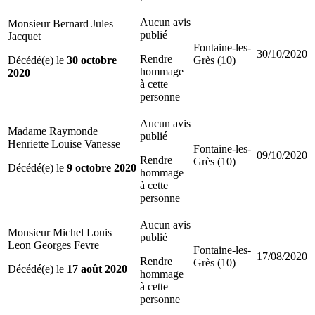
Aucun avis
Monsieur Bernard Jules
publié
Jacquet
Fontaine-les-
30/10/2020
Rendre
Décédé(e) le
30 octobre
Grès (10)
hommage
2020
à cette
personne
Aucun avis
Madame Raymonde
publié
Henriette Louise Vanesse
Fontaine-les-
09/10/2020
Rendre
Grès (10)
Décédé(e) le
9 octobre 2020
hommage
à cette
personne
Aucun avis
Monsieur Michel Louis
publié
Leon Georges Fevre
Fontaine-les-
17/08/2020
Rendre
Grès (10)
Décédé(e) le
17 août 2020
hommage
à cette
personne