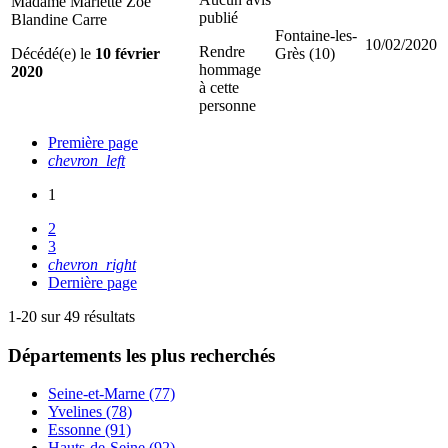
Madame Mariette Zoe
publié
Blandine Carre
Fontaine-les-
10/02/2020
Rendre
Décédé(e) le
10 février
Grès (10)
hommage
2020
à cette
personne
Première page
chevron_left
1
2
3
chevron_right
Dernière page
1-20 sur 49 résultats
Départements
les plus recherchés
Seine-et-Marne (77)
Yvelines (78)
Essonne (91)
Hauts-de-Seine (92)