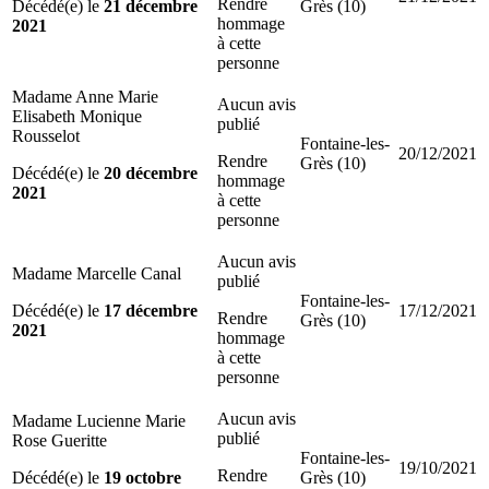
Rendre
Décédé(e) le
21 décembre
Grès (10)
hommage
2021
à cette
personne
Madame Anne Marie
Aucun avis
Elisabeth Monique
publié
Rousselot
Fontaine-les-
20/12/2021
Rendre
Grès (10)
Décédé(e) le
20 décembre
hommage
2021
à cette
personne
Aucun avis
Madame Marcelle Canal
publié
Fontaine-les-
Décédé(e) le
17 décembre
17/12/2021
Rendre
Grès (10)
2021
hommage
à cette
personne
Aucun avis
Madame Lucienne Marie
publié
Rose Gueritte
Fontaine-les-
19/10/2021
Rendre
Décédé(e) le
19 octobre
Grès (10)