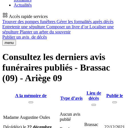
Actualités
Accès rapide services
Trouver des pompes funèbres
Gérer les formalités après décès
Entretenir une sépulture
Composer un livre d’or
Localiser une
sépulture
Planter un arbre du souvenir
Publier un avis
de décès
menu
Consultez les derniers avis
funéraires publiés - Brassac
(09) - Ariège 09
Lieu de
A la mémoire de
Publié le
Type d’avis
décès
Aucun avis
Madame Augustine Oules
publié
Brassac
Décédé(e) le
22 décembre
22/12/2021