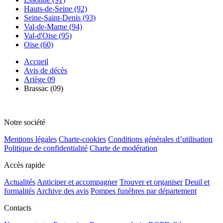
Hauts-de-Seine (92)
Seine-Saint-Denis (93)
Val-de-Marne (94)
Val-d'Oise (95)
Oise (60)
Accueil
Avis de décès
Ariège 09
Brassac (09)
Notre société
Mentions légales
Charte-cookies
Conditions générales d’utilisation
Politique de confidentialité
Charte de modération
Accès rapide
Actualités
Anticiper et accompagner
Trouver et organiser
Deuil et
formalités
Archive des avis
Pompes funèbres par département
Contacts