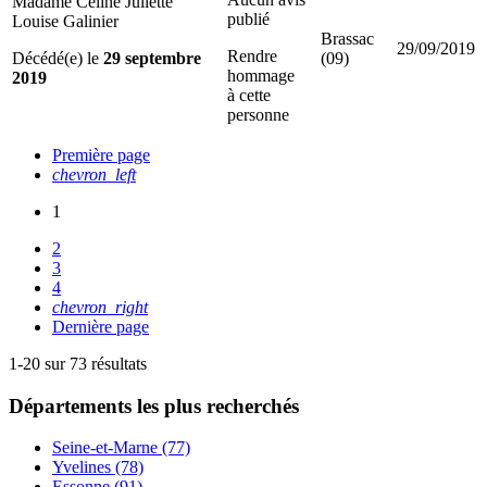
Madame Celine Juliette
publié
Louise Galinier
Brassac
29/09/2019
Rendre
Décédé(e) le
29 septembre
(09)
hommage
2019
à cette
personne
Première page
chevron_left
1
2
3
4
chevron_right
Dernière page
1-20 sur 73 résultats
Départements
les plus recherchés
Seine-et-Marne (77)
Yvelines (78)
Essonne (91)