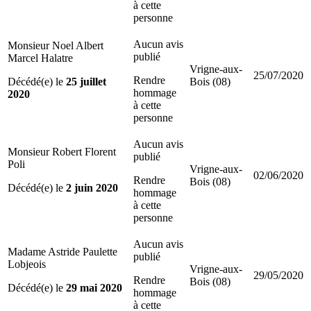
à cette
personne
Aucun avis
Monsieur Noel Albert
publié
Marcel Halatre
Vrigne-aux-
25/07/2020
Rendre
Décédé(e) le
25 juillet
Bois (08)
hommage
2020
à cette
personne
Aucun avis
Monsieur Robert Florent
publié
Poli
Vrigne-aux-
02/06/2020
Rendre
Bois (08)
Décédé(e) le
2 juin 2020
hommage
à cette
personne
Aucun avis
Madame Astride Paulette
publié
Lobjeois
Vrigne-aux-
29/05/2020
Rendre
Bois (08)
Décédé(e) le
29 mai 2020
hommage
à cette