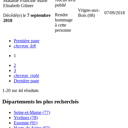
Madame Francine Marie
publié
Elisabeth Gilmer
Vrigne-aux-
07/09/2018
Rendre
Décédé(e) le
7 septembre
Bois (08)
hommage
2018
à cette
personne
Première page
chevron_left
1
2
3
chevron_right
Dernière page
1-20 sur 44 résultats
Départements
les plus recherchés
Seine-et-Marne (77)
Yvelines (78)
Essonne (91)
Hauts-de-Seine (92)