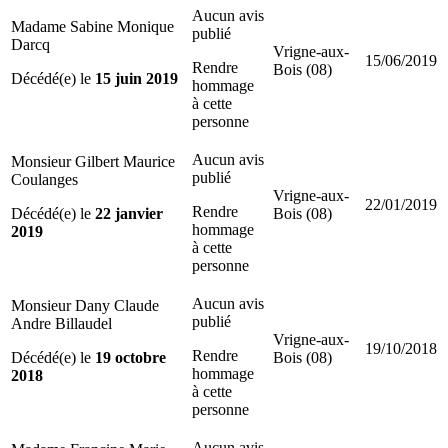
Aucun avis
Madame Sabine Monique
publié
Darcq
Vrigne-aux-
15/06/2019
Rendre
Bois (08)
Décédé(e) le
15 juin 2019
hommage
à cette
personne
Aucun avis
Monsieur Gilbert Maurice
publié
Coulanges
Vrigne-aux-
22/01/2019
Rendre
Décédé(e) le
22 janvier
Bois (08)
hommage
2019
à cette
personne
Aucun avis
Monsieur Dany Claude
publié
Andre Billaudel
Vrigne-aux-
19/10/2018
Rendre
Décédé(e) le
19 octobre
Bois (08)
hommage
2018
à cette
personne
Aucun avis