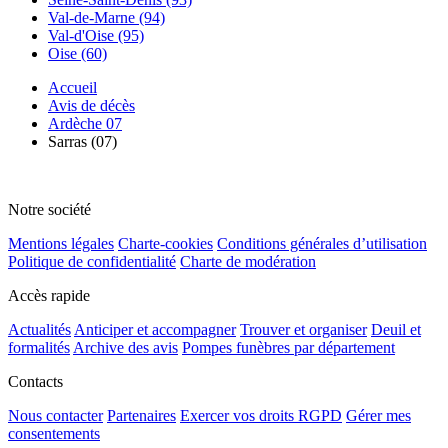
Val-de-Marne (94)
Val-d'Oise (95)
Oise (60)
Accueil
Avis de décès
Ardèche 07
Sarras (07)
Notre société
Mentions légales
Charte-cookies
Conditions générales d’utilisation
Politique de confidentialité
Charte de modération
Accès rapide
Actualités
Anticiper et accompagner
Trouver et organiser
Deuil et
formalités
Archive des avis
Pompes funèbres par département
Contacts
Nous contacter
Partenaires
Exercer vos droits RGPD
Gérer mes
consentements