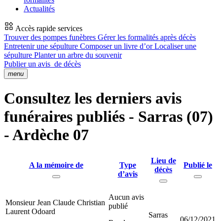
Actualités
Accès rapide services
Trouver des pompes funèbres
Gérer les formalités après décès
Entretenir une sépulture
Composer un livre d’or
Localiser une
sépulture
Planter un arbre du souvenir
Publier un avis
de décès
menu
Consultez les derniers avis
funéraires publiés - Sarras (07)
- Ardèche 07
Lieu de
A la mémoire de
Type
Publié le
décès
d’avis
Aucun avis
Monsieur Jean Claude Christian
publié
Laurent Odoard
Sarras
06/12/2021