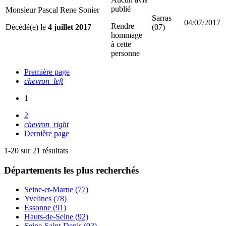
publié
Monsieur Pascal Rene Sonier
Sarras
04/07/2017
Rendre
Décédé(e) le
4 juillet 2017
(07)
hommage
à cette
personne
Première page
chevron_left
1
2
chevron_right
Dernière page
1-20 sur 21 résultats
Départements
les plus recherchés
Seine-et-Marne (77)
Yvelines (78)
Essonne (91)
Hauts-de-Seine (92)
Seine-Saint-Denis (93)