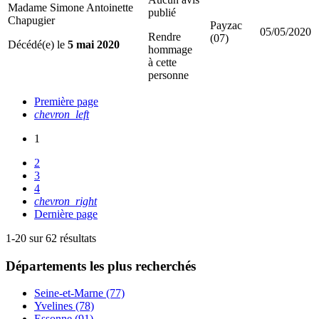
Madame Simone Antoinette
publié
Chapugier
Payzac
05/05/2020
Rendre
(07)
Décédé(e) le
5 mai 2020
hommage
à cette
personne
Première page
chevron_left
1
2
3
4
chevron_right
Dernière page
1-20 sur 62 résultats
Départements
les plus recherchés
Seine-et-Marne (77)
Yvelines (78)
Essonne (91)