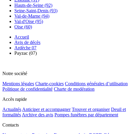
Hauts-de-Seine (92)
Seine-Saint-Denis (93)
Val-de-Marne (94)
Val-d'Oise (95)
Oise (60)
Accueil
Avis de décès
Ardèche 07
Payzac (07)
Notre société
Mentions légales
Charte-cookies
Conditions générales d’utilisation
Politique de confidentialité
Charte de modération
Accès rapide
Actualités
Anticiper et accompagner
Trouver et organiser
Deuil et
formalités
Archive des avis
Pompes funèbres par département
Contacts