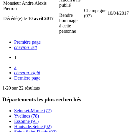
Monsieur Andre Alexis
publié
Pierron
Champagne
10/04/2017
Rendre
(07)
Décédé(e) le
10 avril 2017
hommage
à cette
personne
Première page
chevron_left
1
2
chevron_right
Dernière page
1-20 sur 22 résultats
Départements
les plus recherchés
Seine-et-Marne (77)
Yvelines (78)
Essonne (91)
Hauts-de-Seine (92)
Seine-Saint-Denis (93)