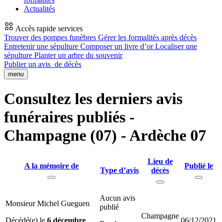
Actualités
Accès rapide services
Trouver des pompes funèbres
Gérer les formalités après décès
Entretenir une sépulture
Composer un livre d’or
Localiser une
sépulture
Planter un arbre du souvenir
Publier un avis
de décès
menu
Consultez les derniers avis
funéraires publiés -
Champagne (07) - Ardèche 07
Lieu de
A la mémoire de
Publié le
Type d’avis
décès
Aucun avis
Monsieur Michel Gueguen
publié
Champagne
Décédé(e) le
6 décembre
06/12/2021