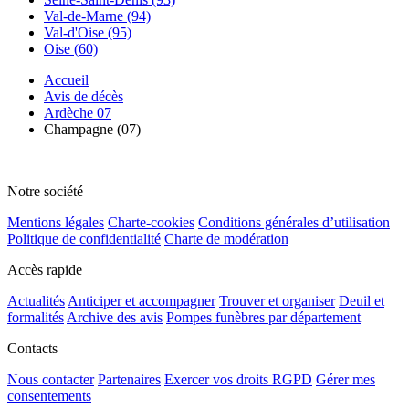
Val-de-Marne (94)
Val-d'Oise (95)
Oise (60)
Accueil
Avis de décès
Ardèche 07
Champagne (07)
Notre société
Mentions légales
Charte-cookies
Conditions générales d’utilisation
Politique de confidentialité
Charte de modération
Accès rapide
Actualités
Anticiper et accompagner
Trouver et organiser
Deuil et
formalités
Archive des avis
Pompes funèbres par département
Contacts
Nous contacter
Partenaires
Exercer vos droits RGPD
Gérer mes
consentements