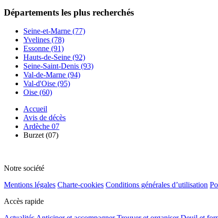
Départements
les plus recherchés
Seine-et-Marne (77)
Yvelines (78)
Essonne (91)
Hauts-de-Seine (92)
Seine-Saint-Denis (93)
Val-de-Marne (94)
Val-d'Oise (95)
Oise (60)
Accueil
Avis de décès
Ardèche 07
Burzet (07)
Notre société
Mentions légales
Charte-cookies
Conditions générales d’utilisation
Po
Accès rapide
Actualités
Anticiper et accompagner
Trouver et organiser
Deuil et for