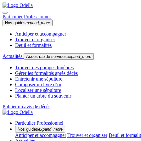
Particulier
Professionnel
Nos guides
expand_more
Anticiper et accompagner
Trouver et organiser
Deuil et formalités
Actualités
Accès rapide services
expand_more
Trouver des pompes funèbres
Gérer les formalités après décès
Entretenir une sépulture
Composer un livre d’or
Localiser une sépulture
Planter un arbre du souvenir
Publier un avis de décès
Particulier
Professionnel
Nos guides
expand_more
Anticiper et accompagner
Trouver et organiser
Deuil et formali
Actualités