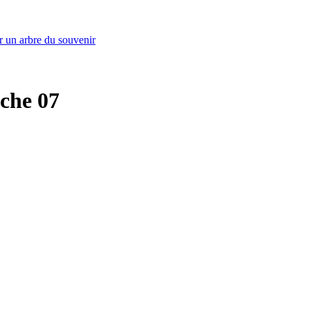
r un arbre du souvenir
èche 07