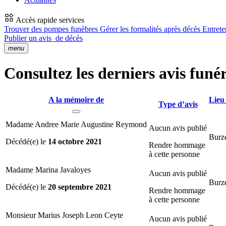
Accès rapide services
Trouver des pompes funèbres
Gérer les formalités après décès
Entrete
Publier un avis
de décès
menu
Consultez les derniers avis funé
A la mémoire de
Lieu
Type d’avis
Madame Andree Marie Augustine Reymond
Aucun avis publié
Burze
Décédé(e) le
14 octobre 2021
Rendre hommage
à cette personne
Madame Marina Javaloyes
Aucun avis publié
Burze
Décédé(e) le
20 septembre 2021
Rendre hommage
à cette personne
Monsieur Marius Joseph Leon Ceyte
Aucun avis publié