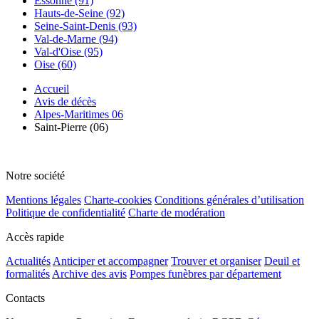
Essonne (91)
Hauts-de-Seine (92)
Seine-Saint-Denis (93)
Val-de-Marne (94)
Val-d'Oise (95)
Oise (60)
Accueil
Avis de décès
Alpes-Maritimes 06
Saint-Pierre (06)
Notre société
Mentions légales
Charte-cookies
Conditions générales d’utilisation
Politique de confidentialité
Charte de modération
Accès rapide
Actualités
Anticiper et accompagner
Trouver et organiser
Deuil et
formalités
Archive des avis
Pompes funèbres par département
Contacts