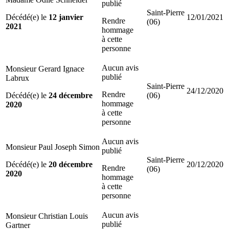
publié
Saint-Pierre
Décédé(e) le
12 janvier
12/01/2021
Rendre
(06)
2021
hommage
à cette
personne
Aucun avis
Monsieur Gerard Ignace
publié
Labrux
Saint-Pierre
24/12/2020
Rendre
Décédé(e) le
24 décembre
(06)
hommage
2020
à cette
personne
Aucun avis
Monsieur Paul Joseph Simon
publié
Saint-Pierre
Décédé(e) le
20 décembre
20/12/2020
Rendre
(06)
2020
hommage
à cette
personne
Aucun avis
Monsieur Christian Louis
publié
Gartner