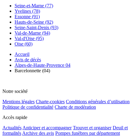
Seine-et-Marne (77)
Yvelines (78)
Essonne (91)
Hauts-de-Seine (92)
Seine-Saint-Denis (93)
Val-de-Marne (94)
Val-d'Oise (95)
Oise (60)
Accueil
Avis de décès
Alpes-de-Haute-Provence 04
Barcelonnette (04)
Notre société
Mentions légales
Charte-cookies
Conditions générales d’utilisation
Politique de confidentialité
Charte de modération
Accès rapide
Actualités
Anticiper et accompagner
Trouver et organiser
Deuil et
formalités
Archive des avis
Pompes funèbres par département