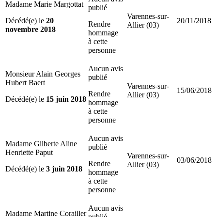
Madame Marie Margottat
publié
Varennes-sur-
Décédé(e) le
20
20/11/2018
Rendre
Allier (03)
novembre 2018
hommage
à cette
personne
Aucun avis
Monsieur Alain Georges
publié
Hubert Baert
Varennes-sur-
15/06/2018
Rendre
Allier (03)
Décédé(e) le
15 juin 2018
hommage
à cette
personne
Aucun avis
Madame Gilberte Aline
publié
Henriette Paput
Varennes-sur-
03/06/2018
Rendre
Allier (03)
Décédé(e) le
3 juin 2018
hommage
à cette
personne
Aucun avis
Madame Martine Corailler
publié