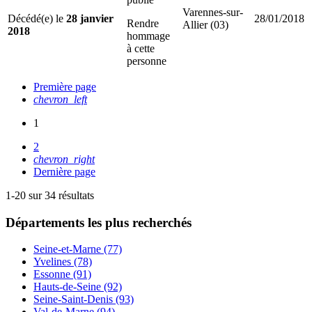
Varennes-sur-
Décédé(e) le
28 janvier
28/01/2018
Rendre
Allier (03)
2018
hommage
à cette
personne
Première page
chevron_left
1
2
chevron_right
Dernière page
1-20 sur 34 résultats
Départements
les plus recherchés
Seine-et-Marne (77)
Yvelines (78)
Essonne (91)
Hauts-de-Seine (92)
Seine-Saint-Denis (93)
Val-de-Marne (94)