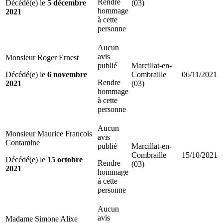
Rendre
Décédé(e) le
5 décembre
(03)
hommage
2021
à cette
personne
Aucun
avis
Monsieur Roger Ernest
publié
Marcillat-en-
Décédé(e) le
6 novembre
Combraille
06/11/2021
Rendre
2021
(03)
hommage
à cette
personne
Aucun
Monsieur Maurice Francois
avis
Contamine
publié
Marcillat-en-
Combraille
15/10/2021
Décédé(e) le
15 octobre
Rendre
(03)
2021
hommage
à cette
personne
Aucun
avis
Madame Simone Alixe