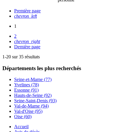
Première page
chevron_left
1
2
chevron_right
Dernière page
1-20 sur 35 résultats
Départements
les plus recherchés
Seine-et-Marne (77)
Yvelines (78)
Essonne (91)
Hauts-de-Seine (92)
Seine-Saint-Denis (93)
Val-de-Marne (94)
Val-d'Oise (95)
Oise (60)
Accueil
Avis de décès