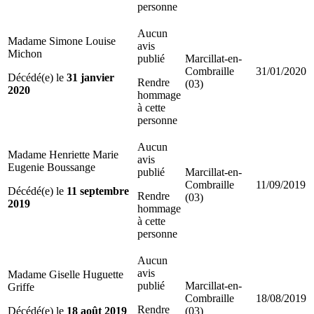
personne
Aucun
Madame Simone Louise
avis
Michon
publié
Marcillat-en-
Combraille
31/01/2020
Décédé(e) le
31 janvier
Rendre
(03)
2020
hommage
à cette
personne
Aucun
Madame Henriette Marie
avis
Eugenie Boussange
publié
Marcillat-en-
Combraille
11/09/2019
Décédé(e) le
11 septembre
Rendre
(03)
2019
hommage
à cette
personne
Aucun
avis
Madame Giselle Huguette
publié
Marcillat-en-
Griffe
Combraille
18/08/2019
Rendre
Décédé(e) le
18 août 2019
(03)