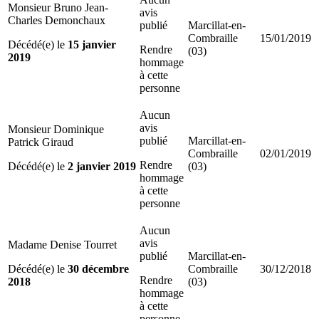
Monsieur Bruno Jean-
avis
Charles Demonchaux
publié
Marcillat-en-
Combraille
15/01/2019
Décédé(e) le
15 janvier
Rendre
(03)
2019
hommage
à cette
personne
Aucun
avis
Monsieur Dominique
publié
Marcillat-en-
Patrick Giraud
Combraille
02/01/2019
Rendre
Décédé(e) le
2 janvier 2019
(03)
hommage
à cette
personne
Aucun
avis
Madame Denise Tourret
publié
Marcillat-en-
Décédé(e) le
30 décembre
Combraille
30/12/2018
Rendre
2018
(03)
hommage
à cette
personne