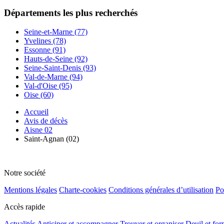
Départements
les plus recherchés
Seine-et-Marne (77)
Yvelines (78)
Essonne (91)
Hauts-de-Seine (92)
Seine-Saint-Denis (93)
Val-de-Marne (94)
Val-d'Oise (95)
Oise (60)
Accueil
Avis de décès
Aisne 02
Saint-Agnan (02)
Notre société
Mentions légales
Charte-cookies
Conditions générales d’utilisation
Po
Accès rapide
Actualités
Anticiper et accompagner
Trouver et organiser
Deuil et for