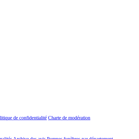
litique de confidentialité
Charte de modération
malités
Archive des avis
Pompes funèbres par département