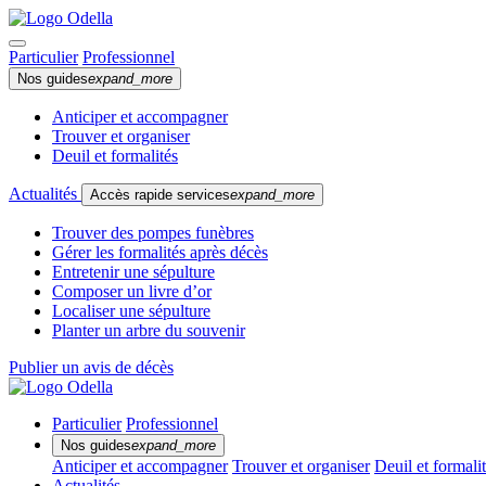
Particulier
Professionnel
Nos guides
expand_more
Anticiper et accompagner
Trouver et organiser
Deuil et formalités
Actualités
Accès rapide services
expand_more
Trouver des pompes funèbres
Gérer les formalités après décès
Entretenir une sépulture
Composer un livre d’or
Localiser une sépulture
Planter un arbre du souvenir
Publier un avis de décès
Particulier
Professionnel
Nos guides
expand_more
Anticiper et accompagner
Trouver et organiser
Deuil et formali
Actualités