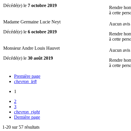
Décédé(e) le
7 octobre 2019
Rendre ho
à cette per
Madame Germaine Lucie Neyt
Aucun avis 
Décédé(e) le
6 octobre 2019
Rendre ho
à cette per
Monsieur Andre Louis Hauvet
Aucun avis 
Décédé(e) le
30 août 2019
Rendre ho
à cette per
Première page
chevron_left
1
2
3
chevron_right
Dernière page
1-20 sur 57 résultats