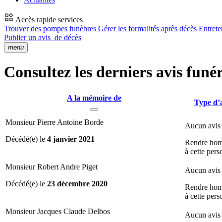
Accès rapide services
Trouver des pompes funèbres
Gérer les formalités après décès
Entrete
Publier un avis
de décès
menu
Consultez les derniers avis funé
A la mémoire de
Type d’
Monsieur Pierre Antoine Borde
Aucun avis 
Décédé(e) le
4 janvier 2021
Rendre ho
à cette per
Monsieur Robert Andre Piget
Aucun avis 
Décédé(e) le
23 décembre 2020
Rendre ho
à cette per
Monsieur Jacques Claude Delbos
Aucun avis 