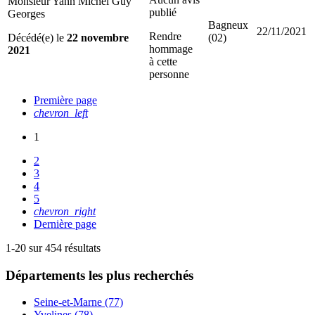
Monsieur Yann Michel Guy
publié
Georges
Bagneux
22/11/2021
Rendre
Décédé(e) le
22 novembre
(02)
hommage
2021
à cette
personne
Première page
chevron_left
1
2
3
4
5
chevron_right
Dernière page
1-20 sur 454 résultats
Départements
les plus recherchés
Seine-et-Marne (77)
Yvelines (78)