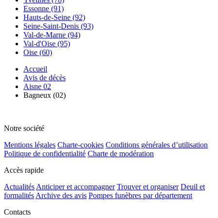
Essonne (91)
Hauts-de-Seine (92)
Seine-Saint-Denis (93)
Val-de-Marne (94)
Val-d'Oise (95)
Oise (60)
Accueil
Avis de décès
Aisne 02
Bagneux (02)
Notre société
Mentions légales
Charte-cookies
Conditions générales d’utilisation
Politique de confidentialité
Charte de modération
Accès rapide
Actualités
Anticiper et accompagner
Trouver et organiser
Deuil et
formalités
Archive des avis
Pompes funèbres par département
Contacts