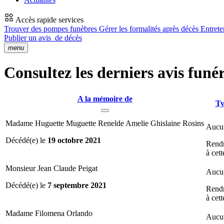
Accès rapide services
Trouver des pompes funèbres
Gérer les formalités après décès
Entrete
Publier un avis
de décès
menu
Consultez les derniers avis funér
A la mémoire de
Ty
Madame Huguette Muguette Renelde Amelie Ghislaine Rosins
Aucun
Décédé(e) le
19 octobre 2021
Rend
à cet
Monsieur Jean Claude Peigat
Aucun
Décédé(e) le
7 septembre 2021
Rend
à cet
Madame Filomena Orlando
Aucun