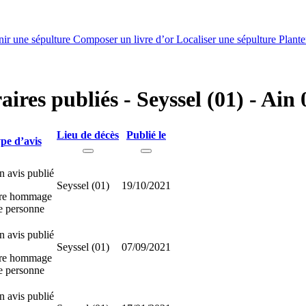
nir une sépulture
Composer un livre d’or
Localiser une sépulture
Plante
aires publiés - Seyssel (01) - Ain 
Lieu de décès
Publié le
pe d’avis
 avis publié
Seyssel (01)
19/10/2021
re hommage
te personne
 avis publié
Seyssel (01)
07/09/2021
re hommage
te personne
 avis publié