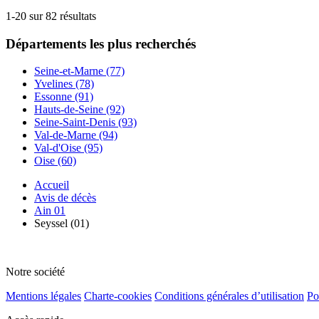
1-20 sur 82 résultats
Départements
les plus recherchés
Seine-et-Marne (77)
Yvelines (78)
Essonne (91)
Hauts-de-Seine (92)
Seine-Saint-Denis (93)
Val-de-Marne (94)
Val-d'Oise (95)
Oise (60)
Accueil
Avis de décès
Ain 01
Seyssel (01)
Notre société
Mentions légales
Charte-cookies
Conditions générales d’utilisation
Po