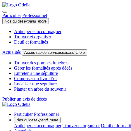
Particulier
Professionnel
Nos guides
expand_more
Anticiper et accompagner
Trouver et organiser
Deuil et formalités
Actualités
Accès rapide services
expand_more
Trouver des pompes funèbres
Gérer les formalités après décès
Entretenir une sépulture
Composer un livre d’or
Localiser une sépulture
Planter un arbre du souvenir
Publier un avis de décès
Particulier
Professionnel
Nos guides
expand_more
Anticiper et accompagner
Trouver et organiser
Deuil et formali
Actualités