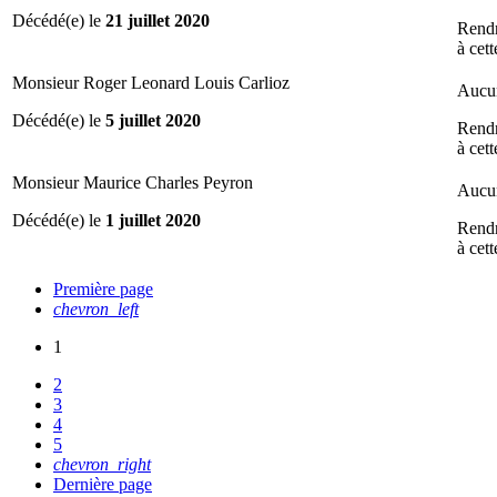
Décédé(e) le
21 juillet 2020
Rend
à cet
Monsieur Roger Leonard Louis Carlioz
Aucun
Décédé(e) le
5 juillet 2020
Rend
à cet
Monsieur Maurice Charles Peyron
Aucun
Décédé(e) le
1 juillet 2020
Rend
à cet
Première page
chevron_left
1
2
3
4
5
chevron_right
Dernière page