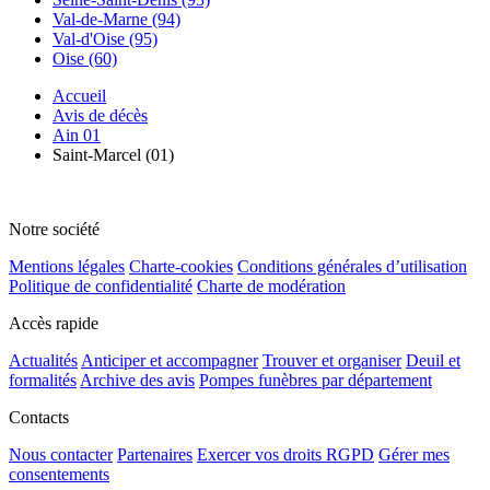
Val-de-Marne (94)
Val-d'Oise (95)
Oise (60)
Accueil
Avis de décès
Ain 01
Saint-Marcel (01)
Notre société
Mentions légales
Charte-cookies
Conditions générales d’utilisation
Politique de confidentialité
Charte de modération
Accès rapide
Actualités
Anticiper et accompagner
Trouver et organiser
Deuil et
formalités
Archive des avis
Pompes funèbres par département
Contacts
Nous contacter
Partenaires
Exercer vos droits RGPD
Gérer mes
consentements