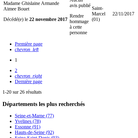
Madame Ghislaine Armande
avis publié
Saint-
Aimee Bouet
Marcel
22/11/2017
Rendre
Décédé(e) le
22 novembre 2017
(01)
hommage
à cette
personne
Première page
chevron_left
1
2
chevron_right
Dernière page
1-20 sur 26 résultats
Départements
les plus recherchés
Seine-et-Marne (77)
Yvelines (78)
Essonne (91)
Hauts-de-Seine (92)
Seine-Saint-Denis (93)