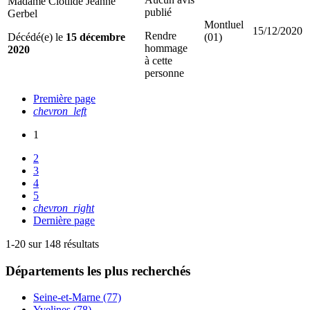
Madame Clotilde Jeanne
publié
Gerbel
Montluel
15/12/2020
Rendre
Décédé(e) le
15 décembre
(01)
hommage
2020
à cette
personne
Première page
chevron_left
1
2
3
4
5
chevron_right
Dernière page
1-20 sur 148 résultats
Départements
les plus recherchés
Seine-et-Marne (77)
Yvelines (78)