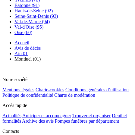
Essonne (91)
Hauts-de-Seine (92)
Seine-Saint-Denis (93)
Val-de-Marne (94)
Val-d'Oise (95)
Oise (60)
Accueil
Avis de décès
Ain 01
Montluel (01)
Notre société
Mentions légales
Charte-cookies
Conditions générales d’utilisation
Politique de confidentialité
Charte de modération
Accès rapide
Actualités
Anticiper et accompagner
Trouver et organiser
Deuil et
formalités
Archive des avis
Pompes funèbres par département
Contacts