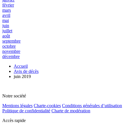
février
mars
avril
mai
juin
juillet
août
septembre
octobre
novembre
décembre
Accueil
Avis de décès
juin 2019
Notre société
Mentions légales
Charte-cookies
Conditions générales d’utilisation
Politique de confidentialité
Charte de modération
Accès rapide