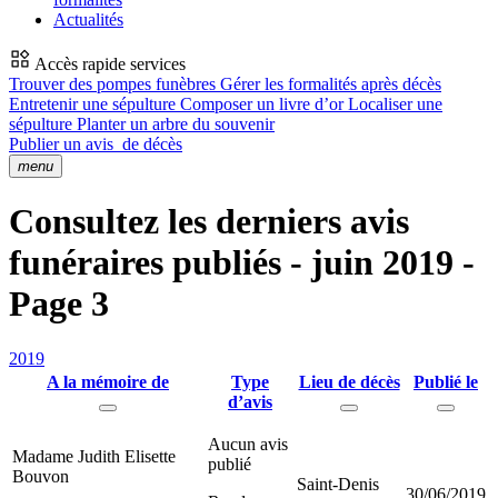
Actualités
Accès rapide services
Trouver des pompes funèbres
Gérer les formalités après décès
Entretenir une sépulture
Composer un livre d’or
Localiser une
sépulture
Planter un arbre du souvenir
Publier un avis
de décès
menu
Consultez les derniers avis
funéraires publiés - juin 2019 -
Page 3
2019
A la mémoire de
Type
Lieu de décès
Publié le
d’avis
Aucun avis
Madame Judith Elisette
publié
Bouvon
Saint-Denis
30/06/2019