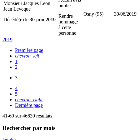
Monsieur Jacques Leon
publié
Jean Leveque
Osny (95)
30/06/2019
Rendre
Décédé(e) le
30 juin 2019
hommage
à cette
personne
2019
Première page
chevron_left
1
2
3
4
5
chevron_right
Dernière page
41-60 sur 46630 résultats
Rechercher
par mois
janvier