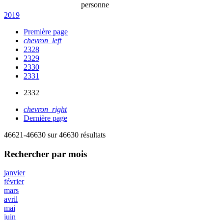
personne
2019
Première page
chevron_left
2328
2329
2330
2331
2332
chevron_right
Dernière page
46621-46630 sur 46630 résultats
Rechercher
par mois
janvier
février
mars
avril
mai
juin