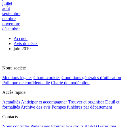
juillet
août
septembre
octobre
novembre
décembre
Accueil
Avis de décès
juin 2019
Notre société
Mentions légales
Charte-cookies
Conditions générales d’utilisation
Politique de confidentialité
Charte de modération
Accès rapide
Actualités
Anticiper et accompagner
Trouver et organiser
Deuil et
formalités
Archive des avis
Pompes funèbres par département
Contacts
Nous contacter
Partenaires
Exercer vos droits RGPD
Gérer mes