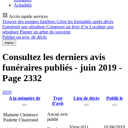
Actualités
Accès rapide services
Trouver des pompes funèbres
Gérer les formalités après décès
Entretenir une sépulture
Composer un livre d’or
Localiser une
sépulture
Planter un arbre du souvenir
Publier un avis
de décès
menu
Consultez les derniers avis
funéraires publiés - juin 2019 -
Page 2332
2019
A la mémoire de
Type
Lieu de décès
Publié le
d’avis
Aucun avis
Madame Clemence
publié
Paulette Chazerand
Viriat (01)
01/06/2019