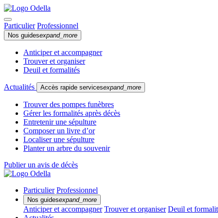
Particulier
Professionnel
Nos guides
expand_more
Anticiper et accompagner
Trouver et organiser
Deuil et formalités
Actualités
Accès rapide services
expand_more
Trouver des pompes funèbres
Gérer les formalités après décès
Entretenir une sépulture
Composer un livre d’or
Localiser une sépulture
Planter un arbre du souvenir
Publier un avis de décès
Particulier
Professionnel
Nos guides
expand_more
Anticiper et accompagner
Trouver et organiser
Deuil et formali
Actualités