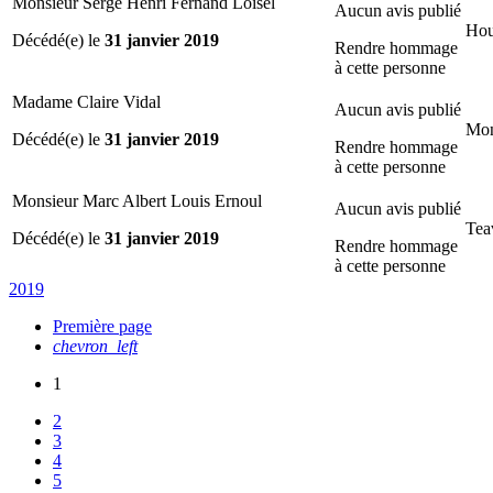
Monsieur Serge Henri Fernand Loisel
Aucun avis publié
Hou
Décédé(e) le
31 janvier 2019
Rendre hommage
à cette personne
Madame Claire Vidal
Aucun avis publié
Mo
Décédé(e) le
31 janvier 2019
Rendre hommage
à cette personne
Monsieur Marc Albert Louis Ernoul
Aucun avis publié
Tea
Décédé(e) le
31 janvier 2019
Rendre hommage
à cette personne
2019
Première page
chevron_left
1
2
3
4
5