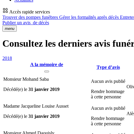
Accès rapide services
Trouver des pompes funèbres
Gérer les formalités après décès
Entrete
Publier un avis
de décès
menu
Consultez les derniers avis funér
2018
A la mémoire de
Type d’avis
Monsieur Mohand Saba
Aucun avis publié
Oli
Décédé(e) le
31 janvier 2019
Rendre hommage
à cette personne
Madame Jacqueline Louise Ausset
Aucun avis publié
Alè
Décédé(e) le
31 janvier 2019
Rendre hommage
à cette personne
Monsieur Ahmed Daouisly