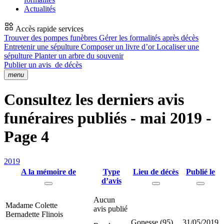
Actualités
Accès rapide services
Trouver des pompes funèbres
Gérer les formalités après décès
Entretenir une sépulture
Composer un livre d’or
Localiser une
sépulture
Planter un arbre du souvenir
Publier un avis
de décès
menu
Consultez les derniers avis
funéraires publiés - mai 2019 -
Page 4
2019
A la mémoire de
Type
Lieu de décès
Publié le
d’avis
Aucun
Madame Colette
avis publié
Bernadette Flinois
Gonesse (95)
31/05/2019