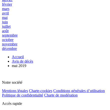
février
mars
avril
mai
juin
juillet
août
septembre
octobre
novembre
décembre
Accueil
Avis de décès
mai 2019
Notre société
Mentions légales
Charte-cookies
Conditions générales d’utilisation
Politique de confidentialité
Charte de modération
Accès rapide