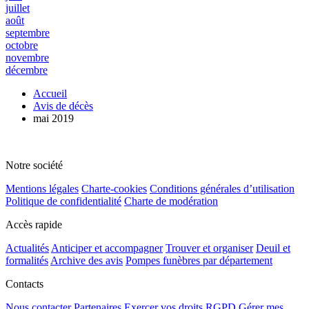
juillet
août
septembre
octobre
novembre
décembre
Accueil
Avis de décès
mai 2019
Notre société
Mentions légales
Charte-cookies
Conditions générales d’utilisation
Politique de confidentialité
Charte de modération
Accès rapide
Actualités
Anticiper et accompagner
Trouver et organiser
Deuil et
formalités
Archive des avis
Pompes funèbres par département
Contacts
Nous contacter
Partenaires
Exercer vos droits RGPD
Gérer mes