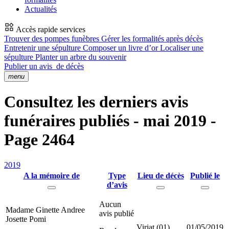
Actualités
Accès rapide services
Trouver des pompes funèbres
Gérer les formalités après décès
Entretenir une sépulture
Composer un livre d’or
Localiser une
sépulture
Planter un arbre du souvenir
Publier un avis
de décès
menu
Consultez les derniers avis
funéraires publiés - mai 2019 -
Page 2464
2019
A la mémoire de
Type
Lieu de décès
Publié le
d’avis
Aucun
Madame Ginette Andree
avis publié
Josette Pomi
Viriat (01)
01/05/2019