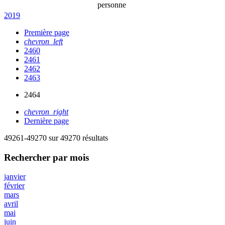
personne
2019
Première page
chevron_left
2460
2461
2462
2463
2464
chevron_right
Dernière page
49261-49270 sur 49270 résultats
Rechercher
par mois
janvier
février
mars
avril
mai
juin