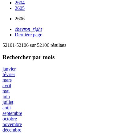
2604
2605
2606
chevron_right
Dernière page
52101-52106 sur 52106 résultats
Rechercher
par mois
janvier
février
mars
avril
mai
juin
juillet
août
septembre
octobre
novembre
décembre